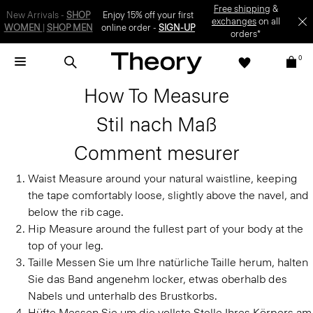
Free shipping
&
New Arrivals -
SHOP
Enjoy 15% off your first
exchanges
on all
WOMEN
|
SHOP MEN
online order -
SIGN-UP
orders*
0
How To Measure
Stil nach Maß
Comment mesurer
Waist
Measure around your natural waistline, keeping
the tape comfortably loose, slightly above the navel, and
below the rib cage.
Hip
Measure around the fullest part of your body at the
top of your leg.
Taille
Messen Sie um Ihre natürliche Taille herum, halten
Sie das Band angenehm locker, etwas oberhalb des
Nabels und unterhalb des Brustkorbs.
Hüfte
Messen Sie um die vollste Stelle Ihres Körpers am