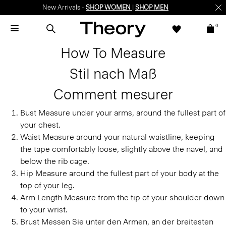
New Arrivals -
SHOP WOMEN
|
SHOP MEN
0
How To Measure
Stil nach Maß
Comment mesurer
Bust
Measure under your arms, around the fullest part of
your chest.
Waist
Measure around your natural waistline, keeping
the tape comfortably loose, slightly above the navel, and
below the rib cage.
Hip
Measure around the fullest part of your body at the
top of your leg.
Arm Length
Measure from the tip of your shoulder down
to your wrist.
Brust
Messen Sie unter den Armen, an der breitesten