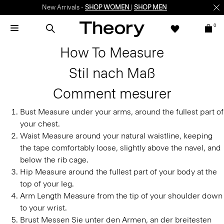
New Arrivals -
SHOP WOMEN
|
SHOP MEN
0
How To Measure
Stil nach Maß
Comment mesurer
Bust
Measure under your arms, around the fullest part of
your chest.
Waist
Measure around your natural waistline, keeping
the tape comfortably loose, slightly above the navel, and
below the rib cage.
Hip
Measure around the fullest part of your body at the
top of your leg.
Arm Length
Measure from the tip of your shoulder down
to your wrist.
Brust
Messen Sie unter den Armen, an der breitesten