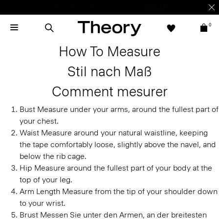
Enjoy 15% off your first online order -
SIGN-UP
0
How To Measure
Stil nach Maß
Comment mesurer
Bust
Measure under your arms, around the fullest part of
your chest.
Waist
Measure around your natural waistline, keeping
the tape comfortably loose, slightly above the navel, and
below the rib cage.
Hip
Measure around the fullest part of your body at the
top of your leg.
Arm Length
Measure from the tip of your shoulder down
to your wrist.
Brust
Messen Sie unter den Armen, an der breitesten