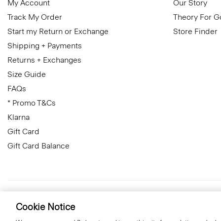
My Account
Our Story
Track My Order
Theory For 
Start my Return or Exchange
Store Finder
Shipping + Payments
Returns + Exchanges
Size Guide
FAQs
* Promo T&Cs
Klarna
Gift Card
Gift Card Balance
Sweden
© 2026 Theory
Cookie Notice