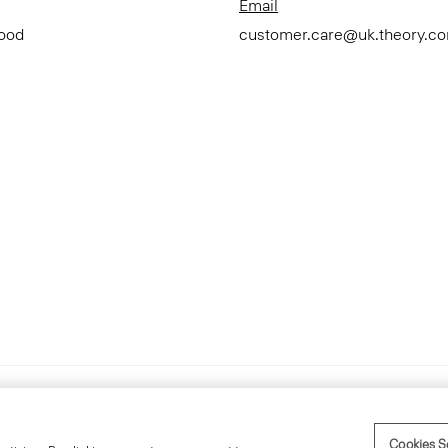
Email
Good
customer.care@uk.theory.c
Accessibility Statement
Term
Cookies S