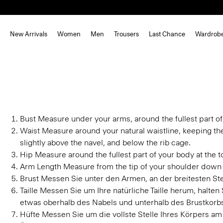
New Arrivals
Women
Men
Trousers
Last Chance
Wardrob
Bust
Measure under your arms, around the fullest part of
Waist
Measure around your natural waistline, keeping th
slightly above the navel, and below the rib cage.
Hip
Measure around the fullest part of your body at the to
Arm Length
Measure from the tip of your shoulder down 
Brust
Messen Sie unter den Armen, an der breitesten Stel
Taille
Messen Sie um Ihre natürliche Taille herum, halte
etwas oberhalb des Nabels und unterhalb des Brustkorb
Hüfte
Messen Sie um die vollste Stelle Ihres Körpers am