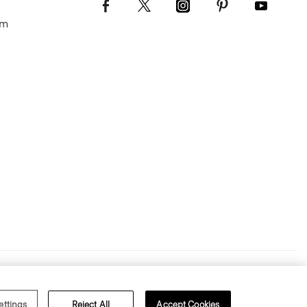
om
s of Use
Privacy Policy
ettings
Reject All
Accept Cookies