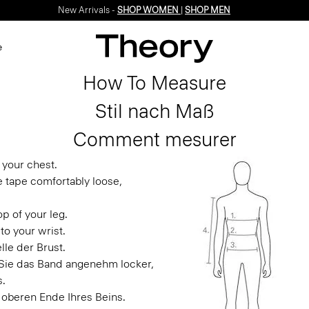
New Arrivals -
SHOP WOMEN
|
SHOP MEN
e
How To Measure
Stil nach Maß
Comment mesurer
 your chest.
e tape comfortably loose,
p of your leg.
to your wrist.
le der Brust.
n Sie das Band angenehm locker,
s.
 oberen Ende Ihres Beins.