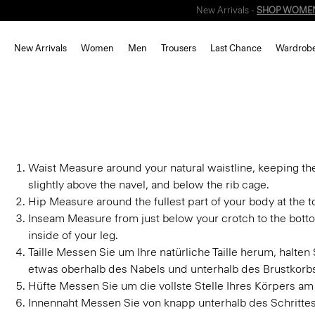
New Arrivals
Women
Men
Trousers
Last Chance
Wardrob
Waist
Measure around your natural waistline, keeping th
slightly above the navel, and below the rib cage.
Hip
Measure around the fullest part of your body at the to
Inseam
Measure from just below your crotch to the botto
inside of your leg.
Taille
Messen Sie um Ihre natürliche Taille herum, halte
etwas oberhalb des Nabels und unterhalb des Brustkorb
Hüfte
Messen Sie um die vollste Stelle Ihres Körpers am
Innennaht
Messen Sie von knapp unterhalb des Schrittes