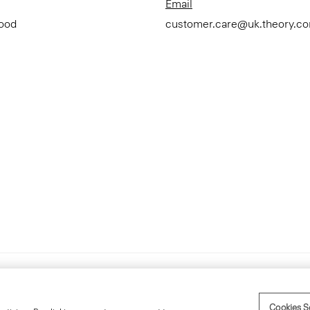
Email
Good
customer.care@uk.theory.c
Accessibility Statement
Term
Cookies S