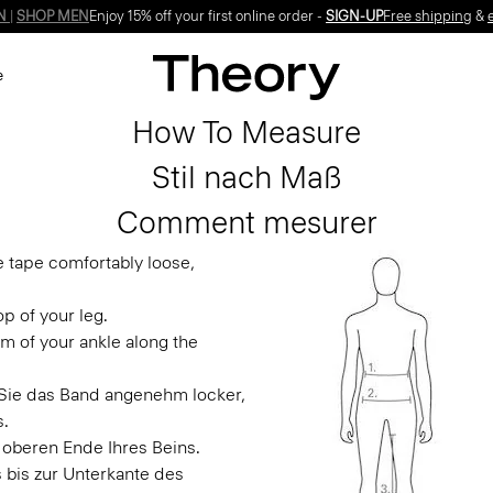
Enjoy 15% off your first online order -
SIGN-UP
e
How To Measure
Stil nach Maß
Comment mesurer
e tape comfortably loose,
p of your leg.
m of your ankle along the
n Sie das Band angenehm locker,
s.
 oberen Ende Ihres Beins.
 bis zur Unterkante des