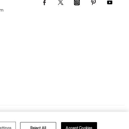
om
s of Use
Privacy Policy
ettings
Reject All
Accept Cookies