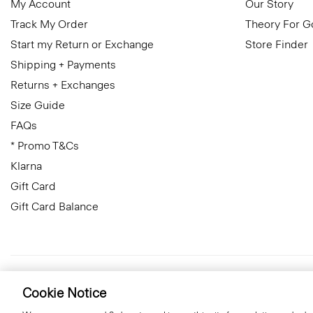
My Account
Our Story
Track My Order
Theory For 
Start my Return or Exchange
Store Finder
Shipping + Payments
Returns + Exchanges
Size Guide
FAQs
* Promo T&Cs
Klarna
Gift Card
Gift Card Balance
Finland
© 2026 Theory
Cookie Notice