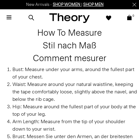
New Arrivals -
SHOP WOMEN
|
SHOP MEN
0
How To Measure
Stil nach Maß
Comment mesurer
Bust:
Measure under your arms, around the fullest part
of your chest.
Waist:
Measure around your natural waistline, keeping
the tape comfortably loose, slightly above the navel, and
below the rib cage.
Hip:
Measure around the fullest part of your body at the
top of your leg.
Arm Length:
Measure from the tip of your shoulder
down to your wrist.
Brust:
Messen Sie unter den Armen, an der breitesten