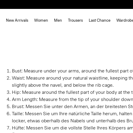
New Arrivals
Women
Men
Trousers
Last Chance
Wardrob
Bust:
Measure under your arms, around the fullest part o
Waist:
Measure around your natural waistline, keeping th
slightly above the navel, and below the rib cage.
Hip:
Measure around the fullest part of your body at the t
Arm Length:
Measure from the tip of your shoulder down 
Brust:
Messen Sie unter den Armen, an der breitesten Ste
Taille:
Messen Sie um Ihre natürliche Taille herum, halt
locker, etwas oberhalb des Nabels und unterhalb des Br
Hüfte:
Messen Sie um die vollste Stelle Ihres Körpers a