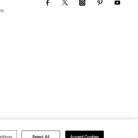
om
s of Use
Privacy Policy
ettings
Reject All
Accept Cookies