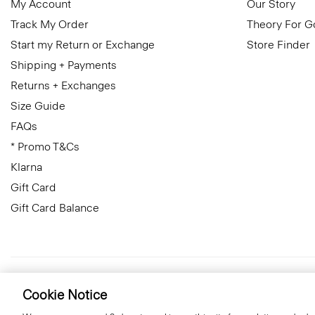
My Account
Our Story
Track My Order
Theory For 
Start my Return or Exchange
Store Finder
Shipping + Payments
Returns + Exchanges
Size Guide
FAQs
* Promo T&Cs
Klarna
Gift Card
Gift Card Balance
Finland
© 2026 Theory
Cookie Notice