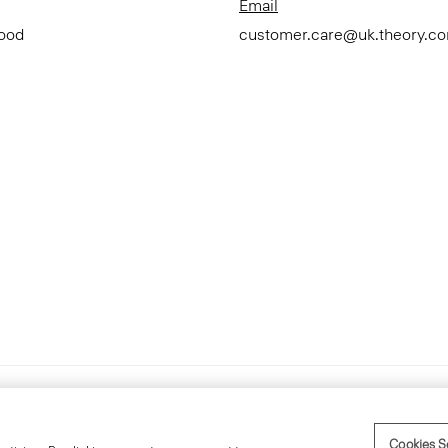
Email
Good
customer.care@uk.theory.c
Accessibility Statement
Term
Cookies S