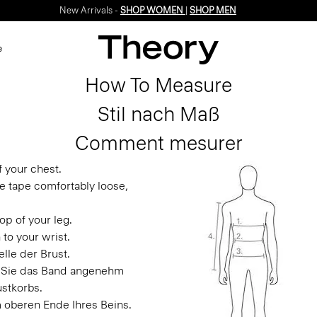
New Arrivals -
SHOP WOMEN
|
SHOP MEN
e
How To Measure
Stil nach Maß
Comment mesurer
f your chest.
e tape comfortably loose,
op of your leg.
to your wrist.
lle der Brust.
en Sie das Band angenehm
ustkorbs.
m oberen Ende Ihres Beins.