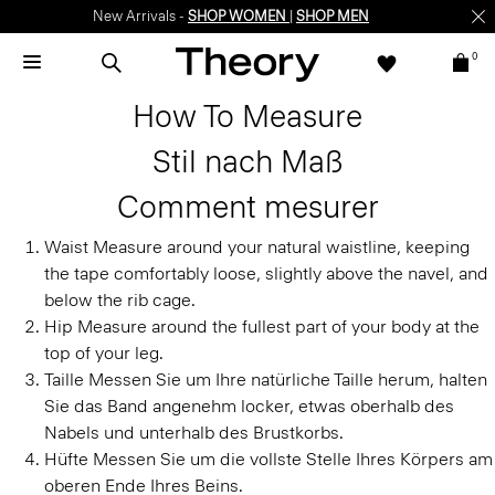
New Arrivals -
SHOP WOMEN
|
SHOP MEN
0
How To Measure
Stil nach Maß
Comment mesurer
Waist
Measure around your natural waistline, keeping
the tape comfortably loose, slightly above the navel, and
below the rib cage.
Hip
Measure around the fullest part of your body at the
top of your leg.
Taille
Messen Sie um Ihre natürliche Taille herum, halten
Sie das Band angenehm locker, etwas oberhalb des
Nabels und unterhalb des Brustkorbs.
Hüfte
Messen Sie um die vollste Stelle Ihres Körpers am
oberen Ende Ihres Beins.